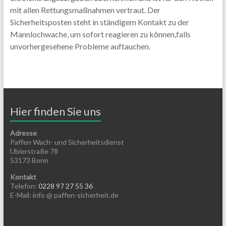
mit allen Rettungsmaßnahmen vertraut. Der
Sicherheitsposten steht in ständigem Kontakt zu der
Mannlochwache, um sofort reagieren zu können,falls
unvorhergesehene Probleme auftauchen.
Hier finden Sie uns
Adresse
Paffen Wach- und Sicherheitsdienst
Ubierstraße 78
53173 Bonn
Kontakt
Telefon:
0228 97 27 55 36
E-Mail: info @ paffen-sicherheit.de